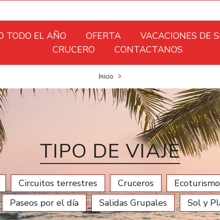
O TODO EL AÑO
OFERTA
VACACIONES DE 
CRUCERO
CONTACTANOS
Inicio
TIPO DE VIAJE
Circuitos terrestres
Cruceros
Ecoturismo
Paseos por el día
Salidas Grupales
Sol y P