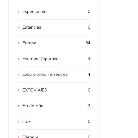
Espectaculos
0
Estancias
0
Europa
84
Eventos Deportivos
3
Excursiones Terrestres
4
EXPOVIAJES
0
Fin de Año
2
Flex
0
Friendly
0