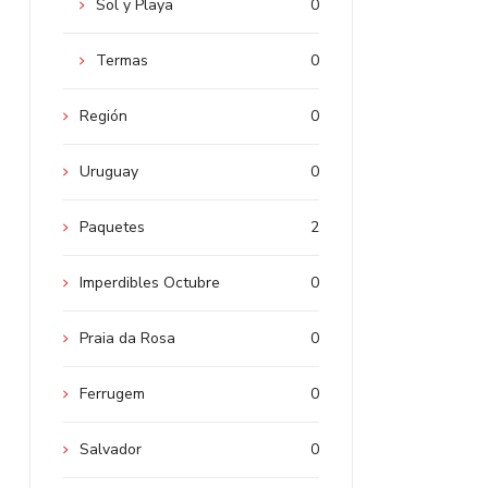
Sol y Playa
0
Termas
0
Región
0
Uruguay
0
Paquetes
2
Imperdibles Octubre
0
Praia da Rosa
0
Ferrugem
0
Salvador
0