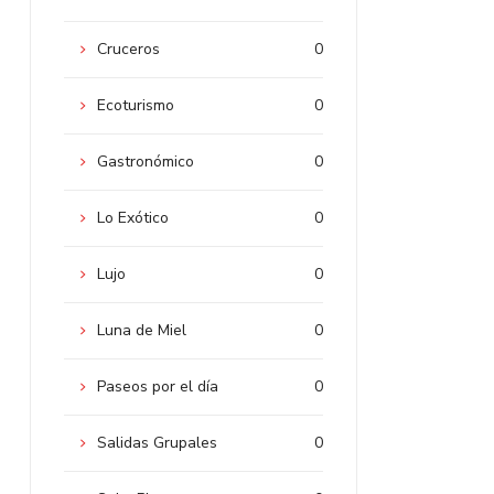
Cruceros
0
Ecoturismo
0
Gastronómico
0
Lo Exótico
0
Lujo
0
Luna de Miel
0
Paseos por el día
0
Salidas Grupales
0