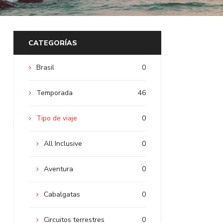
CATEGORÍAS
Brasil
0
Temporada
46
Tipo de viaje
0
All Inclusive
0
Aventura
0
Cabalgatas
0
Circuitos terrestres
0