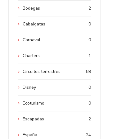
Bodegas
2
Cabalgatas
0
Carnaval
0
Charters
1
Circuitos terrestres
89
Disney
0
Ecoturismo
0
Escapadas
2
España
24