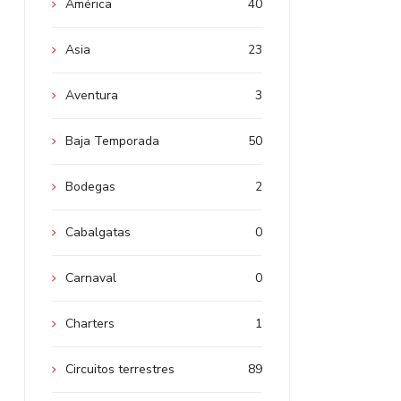
América
40
Asia
23
Aventura
3
Baja Temporada
50
Bodegas
2
Cabalgatas
0
Carnaval
0
Charters
1
Circuitos terrestres
89