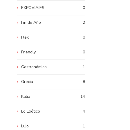
EXPOVIAJES
0
Fin de Año
2
Flex
0
Friendly
0
Gastronómico
1
Grecia
8
Italia
14
Lo Exótico
4
Lujo
1