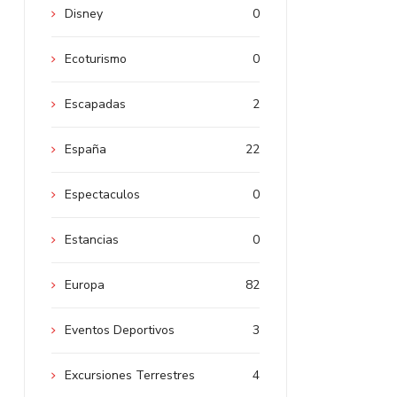
Disney
0
Ecoturismo
0
Escapadas
2
España
22
Espectaculos
0
Estancias
0
Europa
82
Eventos Deportivos
3
Excursiones Terrestres
4