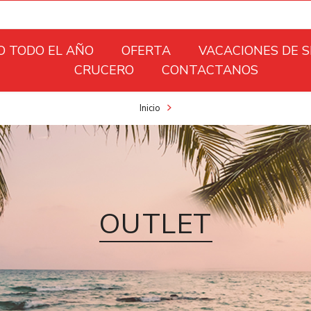
O TODO EL AÑO
OFERTA
VACACIONES DE 
CRUCERO
CONTACTANOS
Inicio
OUTLET