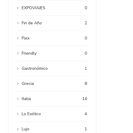
EXPOVIAJES
0
Fin de Año
2
Flex
0
Friendly
0
Gastronómico
1
Grecia
8
Italia
14
Lo Exótico
4
Lujo
1