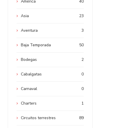
América
40
Asia
23
Aventura
3
Baja Temporada
50
Bodegas
2
Cabalgatas
0
Carnaval
0
Charters
1
Circuitos terrestres
89