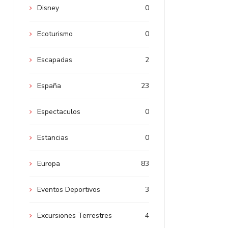
Disney
0
Ecoturismo
0
Escapadas
2
España
23
Espectaculos
0
Estancias
0
Europa
83
Eventos Deportivos
3
Excursiones Terrestres
4