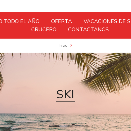
O TODO EL AÑO
OFERTA
VACACIONES DE 
CRUCERO
CONTACTANOS
Inicio
SKI