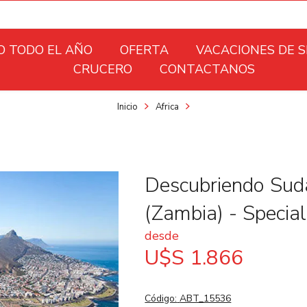
O TODO EL AÑO
OFERTA
VACACIONES DE 
CRUCERO
CONTACTANOS
Inicio
Africa
Descubriendo Suda
(Zambia) - Specia
desde
U$S 1.866
Código:
ABT_15536