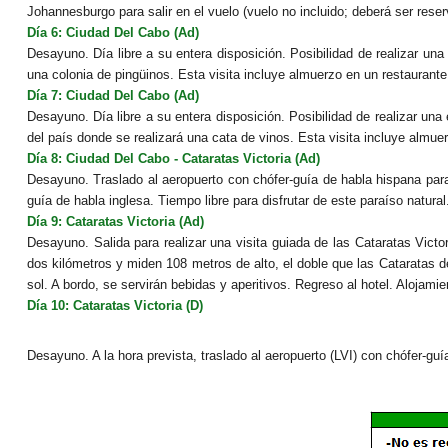
Johannesburgo para salir en el vuelo (vuelo no incluido; deberá ser reser
Día 6
: Ciudad Del Cabo (Ad)
Desayuno. Día libre a su entera disposición. Posibilidad de realizar u
una colonia de pingüinos. Esta visita incluye almuerzo en un restaurante lo
Día 7
: Ciudad Del Cabo (Ad)
Desayuno. Día libre a su entera disposición. Posibilidad de realizar u
del país donde se realizará una cata de vinos. Esta visita incluye almuerz
Día 8
: Ciudad Del Cabo - Cataratas Victoria (Ad)
Desayuno. Traslado al aeropuerto con chófer-guía de habla hispana para s
guía de habla inglesa. Tiempo libre para disfrutar de este paraíso natural
Día 9
: Cataratas Victoria (Ad)
Desayuno. Salida para realizar una visita guiada de las Cataratas Vi
dos kilómetros y miden 108 metros de alto, el doble que las Cataratas de
sol. A bordo, se servirán bebidas y aperitivos. Regreso al hotel. Alojamie
Día 10
: Cataratas Victoria (D)
Desayuno. A la hora prevista, traslado al aeropuerto (LVI) con chófer-guí