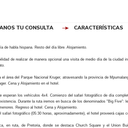
IANOS TU CONSULTA
CARACTERÍSTICAS
a de habla hispana. Resto del día libre. Alojamiento.
lidad de realizar de manera opcional una visita de medio día de la ciudad inc
to.
ia el área del Parque Nacional Kruger, atravesando la provincia de Mpumalan
ger. Cena y Alojamiento en el hotel.
de esperan los vehículos 4x4. Comienzo del safari fotográfico de día compl
 existencia. Durante la ruta iremos en busca de los denominados "Big Five": l
menores. Regreso al hotel. Cena y Alojamiento.
afari fotográfico (05:30 horas, aproximadamente), el hotel proveerá cajas co
ca, en ruta, de Pretoria, donde se destaca Church Square y el Union Bu