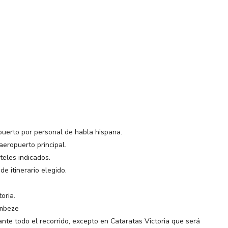
opuerto por personal de habla hispana.
aeropuerto principal.
teles indicados.
e itinerario elegido.
oria.
ambeze
nte todo el recorrido, excepto en Cataratas Victoria que será