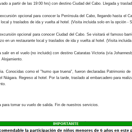
vado a partir de las 19:00 hrs) con destino Ciudad del Cabo. Llegada y traslad
na excursión opcional para conocer la Península del Cabo, llegando hasta el 
cal y traslados de ida y vuelta al hotel. (Visita incluida solo en la opción - S
na excursión opcional para conocer Ciudad del Cabo. Se visitará el famoso 
o en un restaurante local y traslados de ida y vuelta al hotel. (Visita incluida
alir en el vuelo (no incluido) con destino Cataratas Victoria (vía Johannesb
. Alojamiento.
ctoria. Conocidas como el "humo que truena", fueron declaradas Patrimonio 
l Niágara. Regreso al hotel. Por la tarde, traslado al embarcadero para realiz
nto.
a para tomar su vuelo de salida. Fin de nuestros servicios.