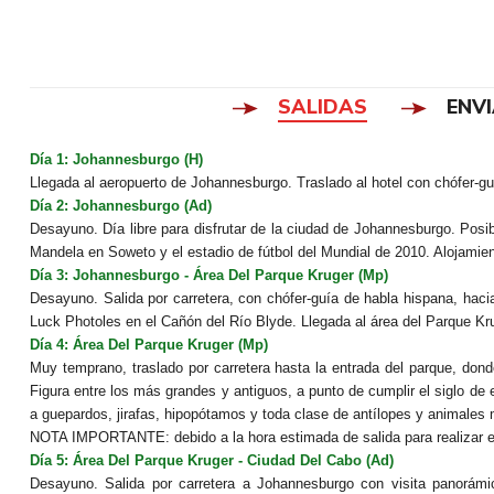
SALIDAS
ENV
Día 1:
Johannesburgo (H)
Llegada al aeropuerto de Johannesburgo. Traslado al hotel con chófer-guí
Día 2
: Johannesburgo (Ad)
Desayuno. Día libre para disfrutar de la ciudad de Johannesburgo. Posibi
Mandela en Soweto y el estadio de fútbol del Mundial de 2010. Alojamien
Día 3:
Johannesburgo - Área Del Parque Kruger (Mp)
Desayuno. Salida por carretera, con chófer-guía de habla hispana, hac
Luck Photoles en el Cañón del Río Blyde. Llegada al área del Parque Kru
Día 4
: Área Del Parque Kruger (Mp)
Muy temprano, traslado por carretera hasta la entrada del parque, don
Figura entre los más grandes y antiguos, a punto de cumplir el siglo de
a guepardos, jirafas, hipopótamos y toda clase de antílopes y animales 
NOTA IMPORTANTE: debido a la hora estimada de salida para realizar el s
Día 5
: Área Del Parque Kruger - Ciudad Del Cabo (Ad)
Desayuno. Salida por carretera a Johannesburgo con visita panorámi