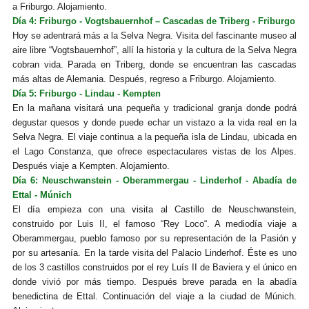
a Friburgo. Alojamiento.
Día 4: Friburgo - Vogtsbauernhof – Cascadas de Triberg - Friburgo
Hoy se adentrará más a la Selva Negra. Visita del fascinante museo al
aire libre “Vogtsbauernhof”, allí la historia y la cultura de la Selva Negra
cobran vida. Parada en Triberg, donde se encuentran las cascadas
más altas de Alemania. Después, regreso a Friburgo. Alojamiento.
Día 5: Friburgo - Lindau - Kempten
En la mañana visitará una pequeña y tradicional granja donde podrá
degustar quesos y donde puede echar un vistazo a la vida real en la
Selva Negra. El viaje continua a la pequeña isla de Lindau, ubicada en
el Lago Constanza, que ofrece espectaculares vistas de los Alpes.
Después viaje a Kempten. Alojamiento.
Día 6: Neuschwanstein - Oberammergau - Linderhof - Abadía de
Ettal - Múnich
El día empieza con una visita al Castillo de Neuschwanstein,
construido por Luis II, el
famoso “Rey Loco“. A mediodía viaje a
Oberammergau, pueblo famoso por su repre
sentación de la Pasión y
por su artesanía. En la tarde visita del Palacio Linderhof. Éste es
uno
de los 3 castillos construidos por el rey Luís II de Baviera y el único en
donde vivió
por más tiempo. Después breve parada en la abadía
benedictina de Ettal. Continuación
del viaje a la ciudad de Múnich.