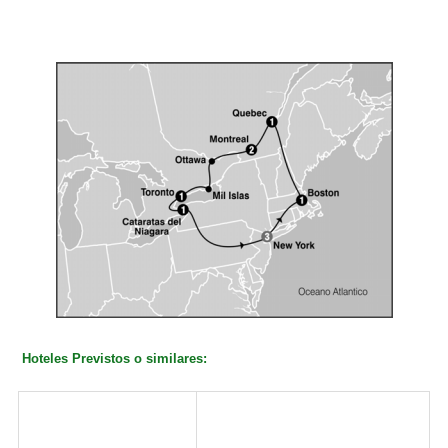
H
oteles Previstos o similares:
Ciudad
Hotel